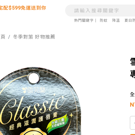
宅配$599免運送到你
熱門關鍵字
防蚊
降溫
夏日
首頁
冬季對策 好物推薦
N