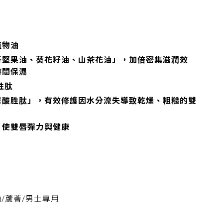
植物油
哥堅果油、葵花籽油、山茶花油」，加倍密集滋潤效
時間保濕
酸胜肽
尿酸胜肽」，有效修護因水分流失導致乾燥、粗糙的雙
，使雙唇彈力與健康
油/蘆薈/男士專用