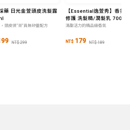
採藥 日光金萱頭皮洗髮露
【Essential逸萱秀】香氛
ml
修護 洗髮精/潤髮乳 700ml
國梨&amp;百合
，頭皮偵"茶"員無矽靈配方
清甜活力的精品級香氛
199
179
NT$
NT$ 299
NT$ 189