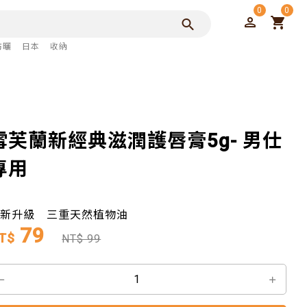
0
0
防曬
日本
收納
雪芙蘭新經典滋潤護唇膏5g- 男仕
專用
全新升級 三重天然植物油
79
T$
NT$ 99