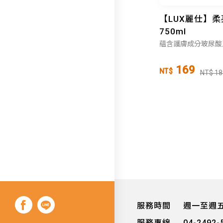
【LUX麗仕】
750ml
蘊含護膚成分玻尿酸
169
NT$
NT$ 18
服務時間
週一至週五 0
服務專線
04-2492-