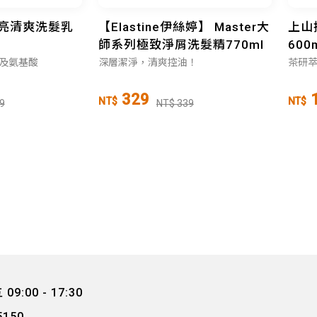
柔亮清爽洗髮乳
【Elastine伊絲婷】 Master大
上山
師系列極致淨屑洗髮精770ml
600
及氨基酸
深層潔淨，清爽控油！
茶研萃
329
NT$
NT$
9
NT$ 339
9:00 - 17:30
5150