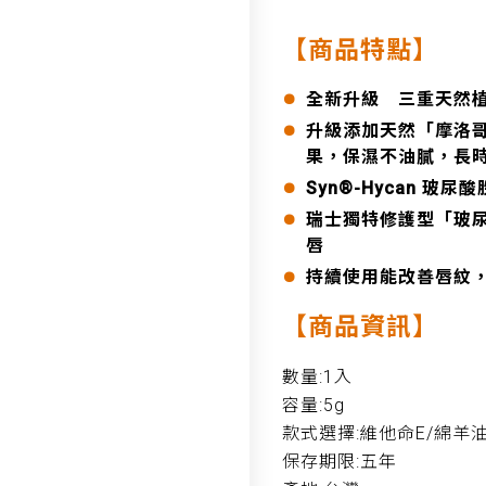
【商品特點】
全新升級 三重天然
升級添加天然「摩洛
果，保濕不油膩，長
Syn®-Hycan 玻尿
瑞士獨特修護型「玻
唇
持續使用能改善唇紋
【商品資訊】
數量:1入
容量:5g
款式選擇:維他命E/綿羊
保存期限:五年