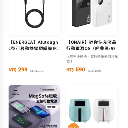
【ENERGEA】Alutough
【ONAIR】迷你快充液晶
L型可移動雙彎頭編織充電
行動電源Q8（經典黑/純
線 USB-A to Lightning
淨白）
大功率小體積，支持多設備同時充
電！
299
590
NT$
NT$
NT$ 799
NT$ 699