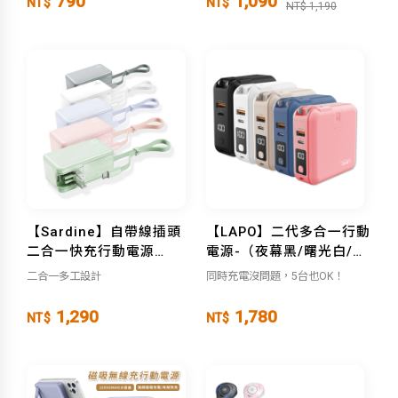
790
1,090
NT$
NT$
NT$ 1,190
【Sardine】自帶線插頭
【LAPO】二代多合一行動
二合一快充行動電源
電源-（夜幕黑/曙光白/奶
5000mAh-
茶色/牛仔藍/珊瑚粉）
二合一多工設計
同時充電沒問題，5台也OK！
（Lightning/Type-C）
1,290
1,780
NT$
NT$