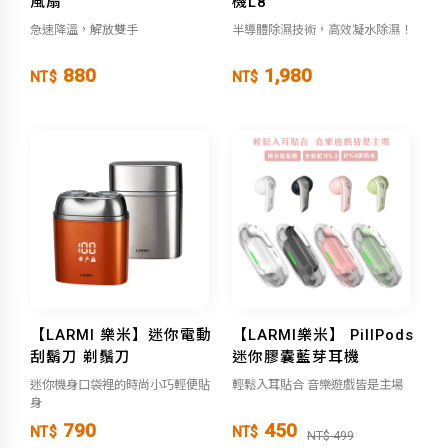
風扇
機L8
急速降溫，解放雙手
半導體除濕技術，高效凝水除濕！
880
1,980
NT$
NT$
【LARMI 樂米】迷你電動
【LARMI樂米】 PillPods
刮鬍刀 剃鬚刀
迷你膠囊藍芽耳機
迷你機身口袋裡的時尚小巧輕便貼
輕鬆入耳貼合 音樂遊戲皆是主場
身
790
450
NT$
NT$
NT$ 499