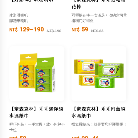
花棒
冰淇淋喇叭
兩種棉花棒一次滿足，收納盒可重
腳踏車喇叭
複利用好環保
警示喇叭
129~190
59
NT$
NT$
NT$ 190
NT$ 65
【奈森克林】乖乖迷你純
【奈森克林】乖乖附蓋純
水濕紙巾
水濕紙巾
輕巧包裝，一手掌握，放小包包不
福氣攏總來！就是要您好運爆棚！
卡位
●綠色金順-祈求金順利