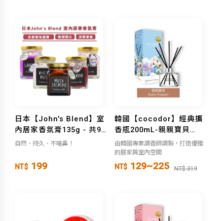
日本【John's Blend】室
韓國【cocodor】經典擴
內居家香氛膏135g - 共9
香瓶200mL-親親寶貝
款
Baby Powder
自然、持久、不嗆鼻！
由韓國專業調香師調製，打造優雅
的居家與室內空間
199
129~225
NT$
NT$
NT$ 319