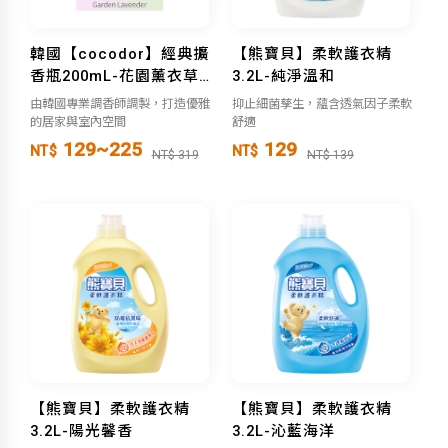
韓國【cocodor】經典擴
【熊寶貝】柔軟護衣精
香瓶200mL-花園薰衣草
3.2L-純淨溫和
Garden Lavender
由韓國專業調香師調製，打造優雅
抑止細菌孳生，蘊含透氣因子柔軟
的居家與室內空間
舒適
129~225
129
NT$
NT$
NT$ 319
NT$ 139
【熊寶貝】柔軟護衣精
【熊寶貝】柔軟護衣精
3.2L-陽光馨香
3.2L-沁藍海洋