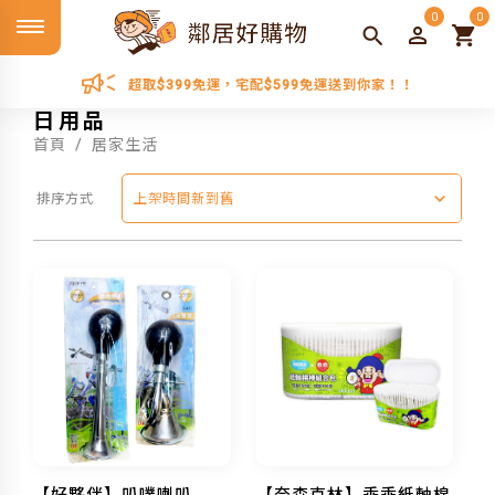
0
0
超取$399免運，宅配$599免運送到你家！！
日用品
首頁
居家生活
排序方式
上架時間新到舊
【好夥伴】叭噗喇叭
【奈森克林】乖乖紙軸棉