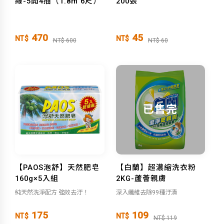
線-5開4插（1.8m 6尺）
200張
470
45
NT$
NT$
NT$ 600
NT$ 60
已售完
【PAOS泡舒】天然肥皂
【白蘭】超濃縮洗衣粉
160g×5入組
2KG-蘆薈親膚
純天然洗淨配方 強效去汙！
深入纖維去除99種汙漬
175
109
NT$
NT$
NT$ 119