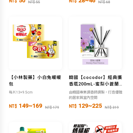
50
28~46
NT$
NT$
NT$ 55
NT$ 68
●黃色發財-招財好運來
【小林製藥】小白兔暖暖
韓國【cocodor】經典擴
包
香瓶200mL-蜜梨小蒼蘭
Honey Pear Freesia
每片13×9.5cm
由韓國專業調香師調製，打造優雅
的居家與室內空間
149~169
129~225
NT$
NT$
NT$ 179
NT$ 319