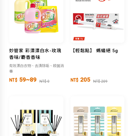
妙管家 彩漂漂白水-玫瑰
【輕鬆點】 螞蟻絕 5g
香味/麝香香味
有效漂白衣物、去漬除垢、殺菌消
毒
59~89
205
NT$
NT$
NT$ 0
NT$ 209