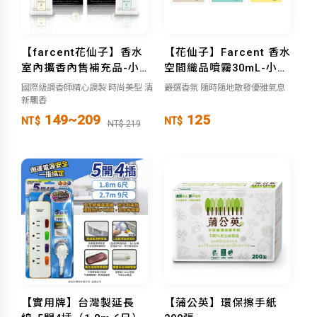
【farcent花仙子】香水
【花仙子】Farcent 香水
室內擴香內售補充品-小蒼
空間織品噴霧30mL-小蒼
蘭&英國梨/鼠尾草&海鹽
蘭&英國梨 /海鹽$鼠尾草/
國際級調香師精心調製 時尚美型 清
嚴選香氛 隨時隨地散發優雅氣息
室內香
同名花語
新飄香
149~209
125
NT$
NT$
NT$ 219
【實用牌】台灣製延長
【蒲公英】環保擦手紙