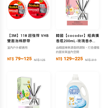
【3M】118 超強悍 VHB
韓國【cocodor】經典擴
雙面泡棉膠帶
香瓶200mL-玫瑰香水
Rose Perfume
室內戶外都適用
由韓國專業調香師調製，打造優雅
的居家與室內空間
79~125
129~225
NT$
NT$
NT$ 125
NT$ 319