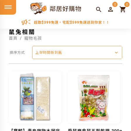
0
0
超取$399免運，宅配$599免運送到你家！！
鼠兔相關
首頁
寵物毛孩
排序方式
上架時間新到舊
【寶麟】青鳥寵物木屑床
愛鼠樂倉鼠五穀乾糧 300g