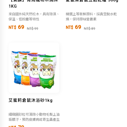
1KG
來自國外純天然松木，具有除濕、
精選上等新鮮原料，採真空脫水乾
保溫、低粉塵等特性
燥，保持原味營養素
69
69
NT$
NT$
NT$ 99
NT$ 89
艾蜜莉倉鼠沐浴砂1kg
細緻圓砂粒可清除小動物毛髮上油
垢髒汙，預防皮膚病或寄生蟲產生