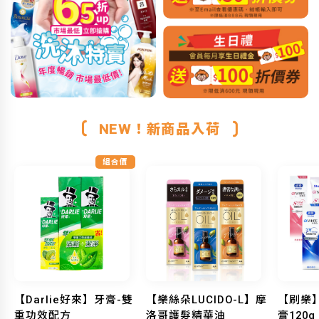
NEW！新商品入荷
組合價
【Darlie好來】牙膏-雙
【樂絲朵LUCIDO-L】摩
【刷樂
重功效配方
洛哥護髮精華油
膏120g