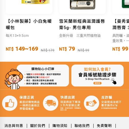
【小林製藥】小白兔暖
雪芙蘭新經典滋潤護唇
【曼秀
暖包
膏5g- 男仕專用
潤唇膏 3
每片13×9.5cm
全新升級 三重天然植物油
具防曬、
重效果，
149~169
79
99
NT$
NT$
NT$
NT$ 179
NT$ 99
消息與特惠
關於我們
購物須知
聯絡我們
免責聲明