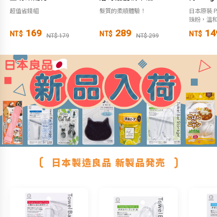
超值省錢組
髮質的柔順體驗！
日本原裝 P.
珠粉，溫
169
289
14
NT$
NT$
NT$
NT$ 179
NT$ 299
日本製造良品 新製品発売