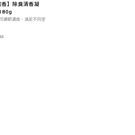
滿庭香】除臭清香凝
80g
可調節濃度、滿足不同空
89