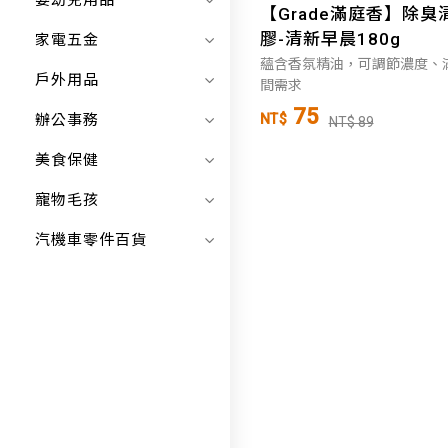
嬰幼兒用品
【Grade滿庭香】除臭
膠-清新早晨180g
家電五金
蘊含香氛精油，可調節濃度、
戶外用品
間需求
75
辦公事務
NT$
NT$ 89
美食保健
寵物毛孩
汽機車零件百貨