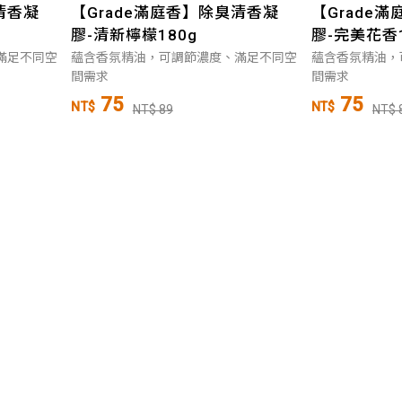
清香凝
【Grade滿庭香】除臭清香凝
【Grade
膠-清新檸檬180g
膠-完美花香1
滿足不同空
蘊含香氛精油，可調節濃度、滿足不同空
蘊含香氛精油，
間需求
間需求
75
75
NT$
NT$
NT$ 89
NT$ 