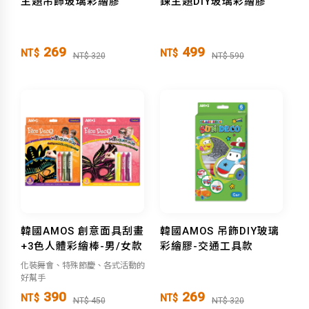
主題吊飾玻璃彩繪膠
鍊主題DIY玻璃彩繪膠
269
499
NT$
NT$
NT$ 320
NT$ 590
韓國AMOS 創意面具刮畫
韓國AMOS 吊飾DIY玻璃
+3色人體彩繪棒-男/女款
彩繪膠-交通工具款
化裝舞會、特殊節慶、各式活動的
好幫手
390
269
NT$
NT$
NT$ 450
NT$ 320