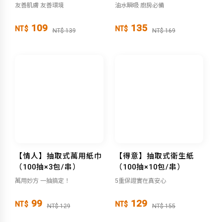
包/串）
友善肌膚 友善環境
油水瞬吸 廚房必備
109
135
NT$
NT$
NT$ 139
NT$ 169
【情人】抽取式萬用紙巾
【得意】抽取式衛生紙
（100抽×3包/串）
（100抽×10包/串）
萬用妙方 一抽搞定！
5重保證實在真安心
99
129
NT$
NT$
NT$ 129
NT$ 155