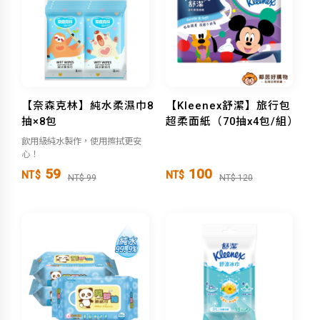
【奈森克林】純水柔濕巾8
【Kleenex舒潔】旅行包
抽×8包
超柔面紙（70抽x4包/組）
飲用級純水製作，使用擦拭更安
心！
59
100
NT$
NT$
NT$ 99
NT$ 120