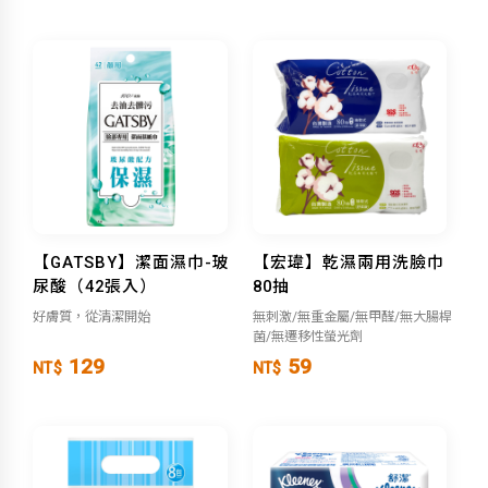
【GATSBY】潔面濕巾-玻
【宏瑋】乾濕兩用洗臉巾
尿酸（42張入）
80抽
好膚質，從清潔開始
無刺激/無重金屬/無甲醛/無大腸桿
菌/無遷移性螢光劑
129
59
NT$
NT$