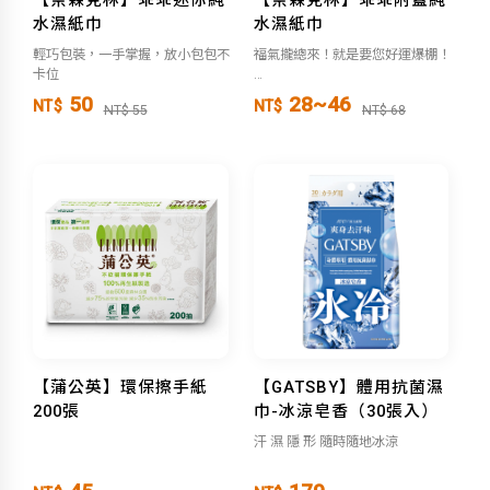
水濕紙巾
水濕紙巾
輕巧包裝，一手掌握，放小包包不
福氣攏總來！就是要您好運爆棚！
卡位
●綠色金順-祈求金順利
50
28~46
NT$
NT$
NT$ 55
NT$ 68
●黃色發財-招財好運來
【蒲公英】環保擦手紙
【GATSBY】體用抗菌濕
200張
巾-冰涼皂香（30張入）
汗 濕 隱 形 隨時隨地冰涼