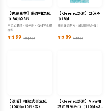
【適膚克林】隨即抽濕紙
【Kleenex舒潔】舒涼冰
巾 86抽X3包
巾18抽
不添加酒精、螢光劑、香料等化學
獨家舒涼配方，解除悶熱危機！
物質
99
89
NT$
NT$
NT$ 109
NT$ 99
【優活】抽取式衛生紙
【Kleenex舒潔】Viva抽
（100抽×10包/串）
取式廚房紙巾（110抽×3