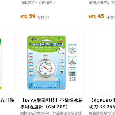
造型輕巧，方便攜帶！
層層堆疊不佔空
59
45
NT$
NT$
NT$ 65
NT$ 
保存計時
【Dr.AV聖岡科技】不鏽鋼冰箱
【KOKUB
專用溫度計（GM-30S）
切刀 KK-36
選擇最佳保鮮效果，節能環保省電省錢
輕鬆將酪梨均勻