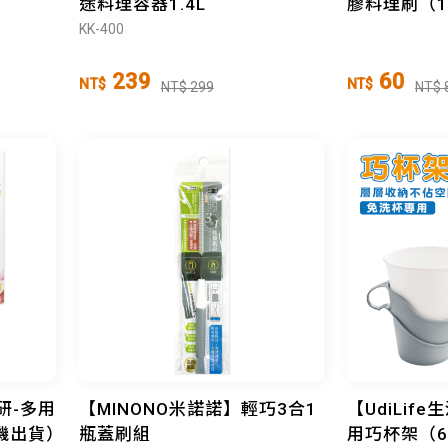
途料理容器1.4L
膠料理刷（
KK-400
239
60
NT$
NT$
NT$ 299
NT$ 
百研-多用
【MINONO米諾諾】輕巧3合1
【UdiLif
機出貨）
瓶蓋刷組
用巧杯架（6