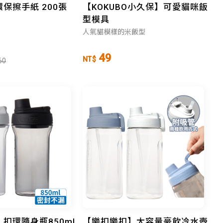
保擦手紙 200張
【KOKUBO小久保】可愛貓咪飯
型模具
人氣貓模樣的米飯型
49
NT$
60
扣環隨身瓶850ml
【樂扣樂扣】大容量豪飲冷水壺