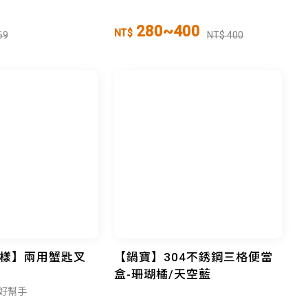
280~400
NT$
69
NT$ 400
王樣】兩用蟹匙叉
【鍋寶】304不銹鋼三格便當
盒-珊瑚橘/天空藍
好幫手