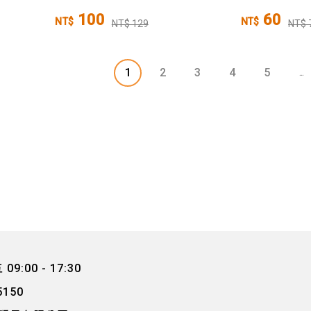
100
60
NT$
NT$
NT$ 129
NT$ 
1
2
3
4
5
9:00 - 17:30
5150