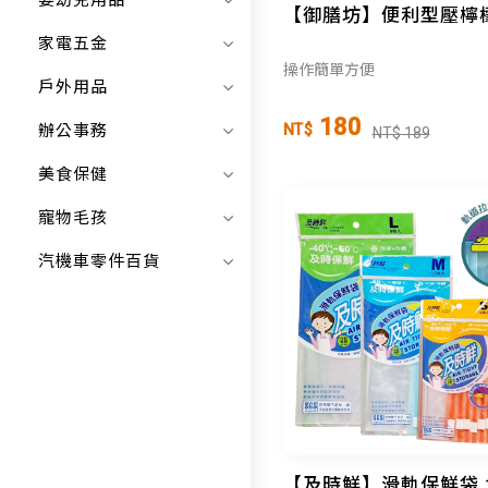
嬰幼兒用品
【御膳坊】便利型壓檸
家電五金
操作簡單方便
戶外用品
180
辦公事務
NT$
NT$ 189
美食保健
寵物毛孩
汽機車零件百貨
【及時鮮】滑軌保鮮袋 