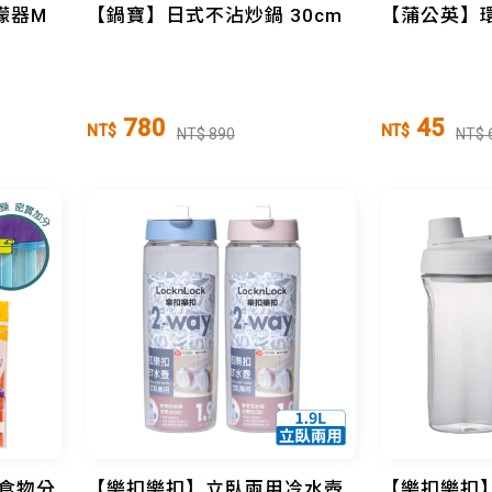
檬器M
【鍋寶】日式不沾炒鍋 30cm
【蒲公英】環
780
45
NT$
NT$
NT$ 890
NT$ 
食物分
【樂扣樂扣】立臥兩用冷水壺
【樂扣樂扣】