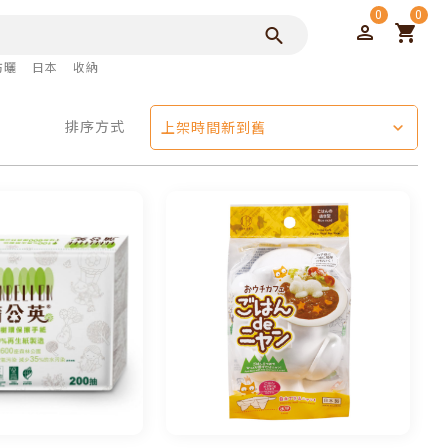
0
0
防曬
日本
收納
排序方式
上架時間新到舊