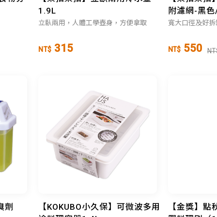
1.9L
附濾網-黑色
立臥兩用，人體工學壺身，方便拿取
寬大口徑及好拆
315
550
NT$
NT$
NT
臭劑
【KOKUBO小久保】可微波多用
【金獎】點秋