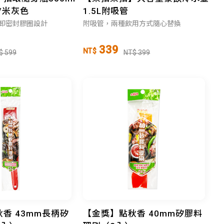
/米灰色
1.5L附吸管
卸密封膠圈設計
附吸管，兩種飲用方式隨心替換
339
NT$
$ 599
NT$ 399
香 43mm長柄矽
【金獎】點秋香 40mm矽膠料