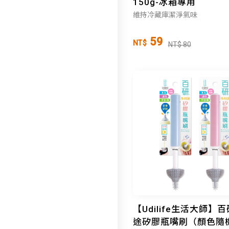
150g-冰箱專用
維持冷藏庫潔淨氣味
59
NT$
NT$ 80
【Udilife生活大師】
途矽膠瓶嘴刷（顏色隨