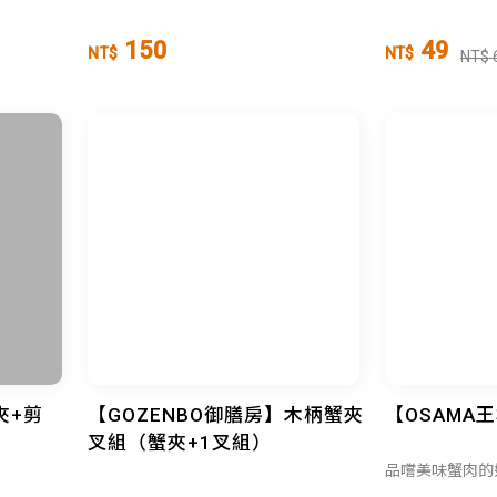
150
49
NT$
NT$
NT$ 
夾+剪
【GOZENBO御膳房】木柄蟹夾
【OSAMA
叉組（蟹夾+1叉組）
品嚐美味蟹肉的