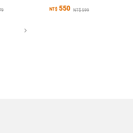
550
NT$
79
NT$ 599