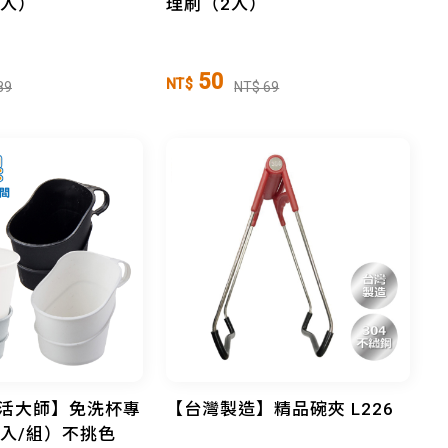
1入）
理刷（2入）
50
NT$
89
NT$ 69
e生活大師】免洗杯專
【台灣製造】精品碗夾 L226
入/組）不挑色