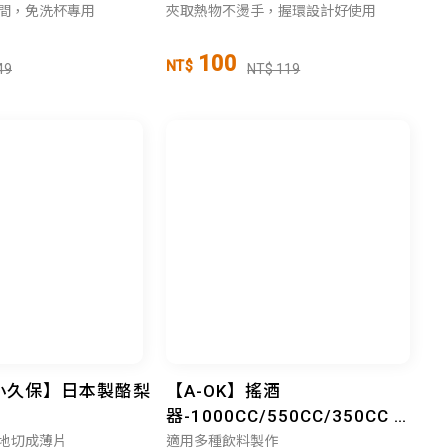
間，免洗杯專用
夾取熱物不燙手，握環設計好使用
100
NT$
49
NT$ 119
O小久保】日本製酪梨
【A-OK】搖酒
6
器-1000CC/550CC/350CC 雪
克杯 調酒
地切成薄片
適用多種飲料製作