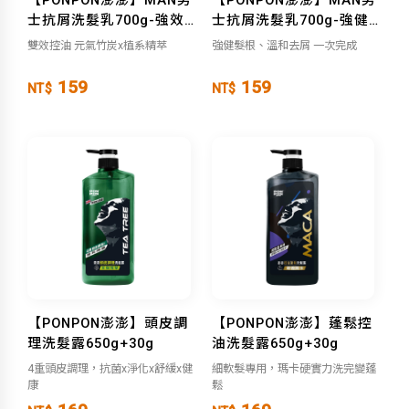
士抗屑洗髮乳700g-強效
士抗屑洗髮乳700g-強健
控油
髮根
雙效控油 元氣竹炭x植系精萃
強健髮根、溫和去屑 一次完成
159
159
NT$
NT$
【PONPON澎澎】頭皮調
【PONPON澎澎】蓬鬆控
理洗髮露650g+30g
油洗髮露650g+30g
4重頭皮調理，抗菌x淨化x舒緩x健
細軟髮專用，瑪卡硬實力洗完變蓬
康
鬆