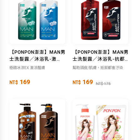
【PONPON澎澎】MAN男
【PONPON澎澎】MAN男
士洗髮露／沐浴乳-激
士洗髮露／沐浴乳-抗都會
COOL
汙染
極酷冰涼EX 激涼醒膚
幫助頭皮/肌膚，抵禦都會汙染
169
169
NT$
NT$
NT$ 175