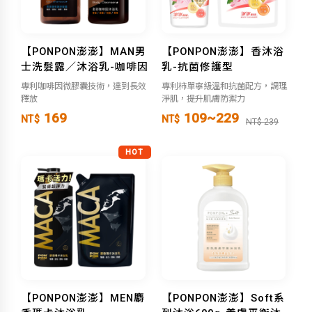
【PONPON澎澎】MAN男
【PONPON澎澎】香沐浴
士洗髮露／沐浴乳-咖啡因
乳-抗菌修護型
專利咖啡因微膠囊技術，達到長效
專利柿單寧級溫和抗菌配方，調理
釋放
淨肌，提升肌膚防禦力
169
109~229
NT$
NT$
NT$ 239
HOT
【PONPON澎澎】MEN麝
【PONPON澎澎】Soft系