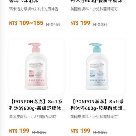
香瑪卡沐浴乳
列沐浴600g-養膚平衡沐
浴乳
瑪卡活力緊膚x戒不掉的男神香
美國皮膚科、小兒科醫師認可
109~155
199
NT$
NT$
NT$ 159
NT$ 239
【PONPON澎澎】Soft系
【PONPON澎澎】Soft系
列沐浴600g-親膚舒緩沐
列沐浴600g-胺基酸修護
浴乳
沐浴露
美國皮膚科、小兒科醫師認可
美國皮膚科、小兒科醫師認可
199
199
NT$
NT$
NT$ 239
NT$ 239