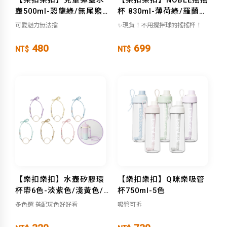
壺500ml-恐龍綠/無尾熊
杯 830ml-薄荷綠/羅蘭紫/
粉/獅子黃
奶茶棕/冷灰白
可愛魅力無法擋
✨現貨！不用攪拌球的搖搖杯！
480
699
NT$
NT$
【樂扣樂扣】水壺矽膠環
【樂扣樂扣】Q咪樂吸管
杯帶6色-淡紫色/淺黃色/
杯750ml-5色
淺藍色/淡綠色/淺卡其/淡
多色選 搭配玩色好好看
吸管可拆
粉色