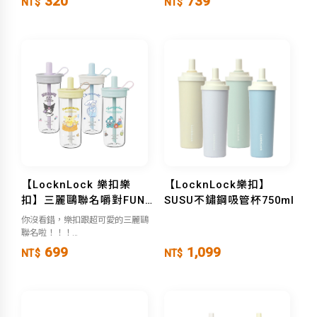
320
739
NT$
NT$
【LocknLock 樂扣樂
【LocknLock樂扣】
扣】三麗鷗聯名嚼對FUN
SUSU不鏽鋼吸管杯750ml
飲吸管杯-750ml
你沒看錯，樂扣跟超可愛的三麗鷗
聯名啦！！！
699
1,099
NT$
NT$
夏日手搖飲必備~就是要比別人可
愛