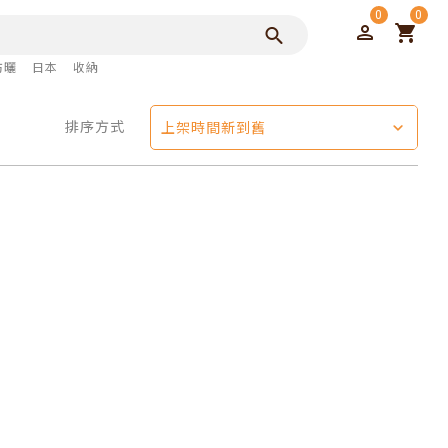
0
0
防曬
日本
收納
排序方式
上架時間新到舊