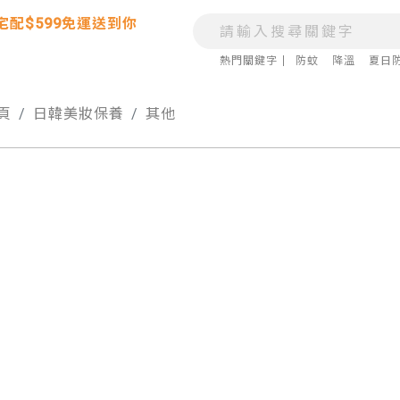
宅配$599免運送到你
熱門關鍵字
防蚊
降溫
夏日
頁
日韓美妝保養
其他