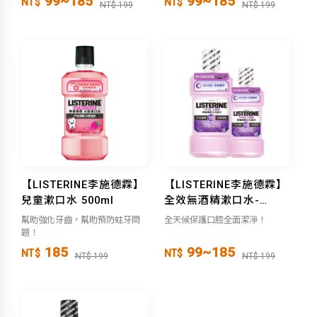
99~185
99~185
NT$
NT$
NT$ 199
NT$ 199
【LISTERINE李施德霖】
【LISTERINE李施德霖】
兒童漱口水 500ml
全效無酒精漱口水-
（250ml/500ml）
幫助強化牙齒，幫助預防蛀牙問
全天候保護口腔全面潔淨！
題！
185
99~185
NT$
NT$
NT$ 199
NT$ 199