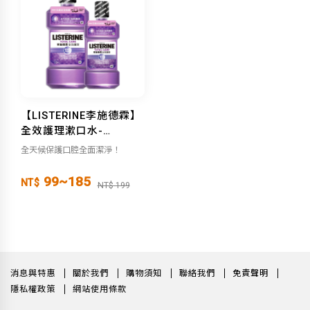
【LISTERINE李施德霖】
全效護理漱口水-
（250ml/500ml）
全天候保護口腔全面潔淨！
99~185
NT$
NT$ 199
消息與特惠
關於我們
購物須知
聯絡我們
免責聲明
隱私權政策
網站使用條款