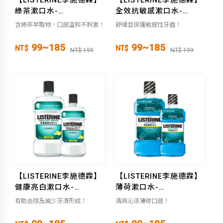
綠茶漱口水-
全效抗敏感漱口水-
（250ml/500ml）
（250ml/500ml）
含綠茶萃取物，口感溫和不刺激！
舒緩並保護敏感性牙齒！
99~185
99~185
NT$
NT$
NT$ 199
NT$ 199
【LISTERINE李施德霖】
【LISTERINE李施德霖】
健康亮白漱口水-
薄荷漱口水-
（250ml/500ml）
（250ml/500ml）
有助去除及減少牙漬形成！
清爽沁涼薄荷口感！