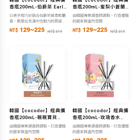
香瓶200mL-伯爵茶 Earl
香瓶200mL-蜜梨小蒼蘭
Grey Tea
Honey Pear Freesia
以佛手柑巧妙融合伯爵茶與柔軟麝
由韓國專業調香師調製，打造優雅
香，散發出充滿中性魅力的質感香
的居家與室內空間
氣，為您的空間增添優雅與沉靜的
129~225
129~225
NT$
NT$
NT$ 319
NT$ 319
氛圍。
韓國【cocodor】經典擴
韓國【cocodor】經典擴
香瓶200mL-親親寶貝
香瓶200mL-玫瑰香水
Baby Powder
Rose Perfume
由韓國專業調香師調製，打造優雅
由韓國專業調香師調製，打造優雅
的居家與室內空間
的居家與室內空間