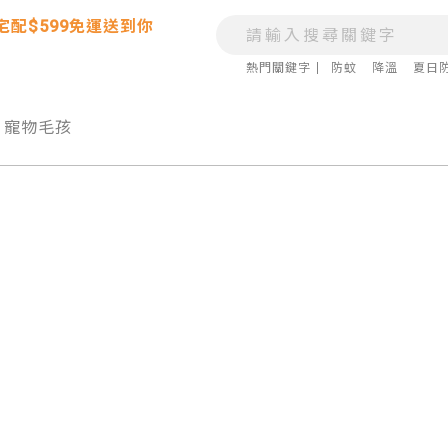
宅配$599免運送到你
熱門關鍵字
防蚊
降溫
夏日
寵物毛孩