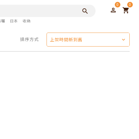
0
0
防曬
日本
收納
排序方式
上架時間新到舊