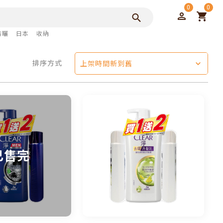
0
0
防曬
日本
收納
排序方式
上架時間新到舊
已售完