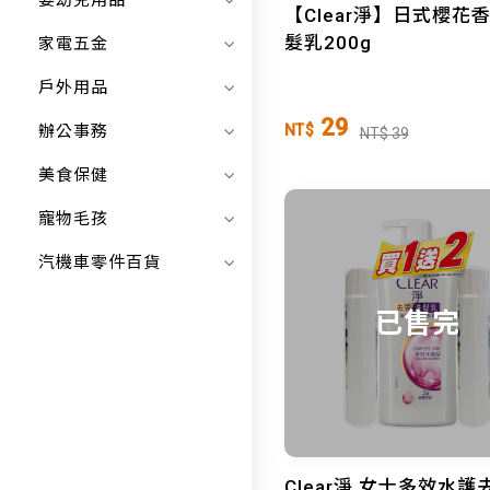
嬰幼兒用品
【Clear淨】日式櫻花
髮乳200g
家電五金
戶外用品
29
辦公事務
NT$
NT$ 39
美食保健
寵物毛孩
汽機車零件百貨
已售完
Clear淨 女士多效水