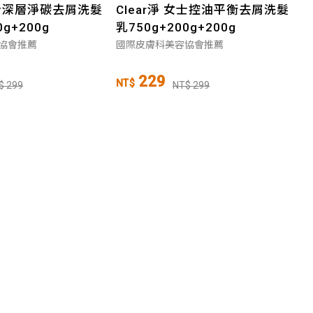
 男士深層淨碳去屑洗髮
Clear淨 女士控油平衡去屑洗髮
0g+200g
乳750g+200g+200g
協會推薦
國際皮膚科美容協會推薦
229
NT$
$ 299
NT$ 299