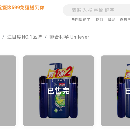
宅配$599免運送到你
熱門關鍵字
防蚊
降溫
夏日
頁
注目度NO.1品牌
聯合利華 Unilever
已售完