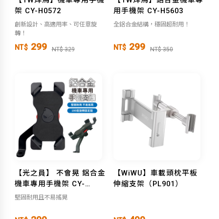
架 CY-H0572
用手機架 CY-H5603
創新設計、高適用率、可任意旋
全鋁合金結構，穩固超耐用！
轉！
299
299
NT$
NT$
NT$ 329
NT$ 350
【光之員】 不會晃 鋁合金
【WiWU】車載頭枕平板
機車專用手機架 CY-
伸縮支架（PL901）
LR6335
堅固耐用且不易搖晃