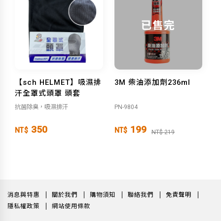
已售完
【sch HELMET】吸濕排
3M 柴油添加劑236ml
汗全罩式頭罩 頭套
抗菌除臭，吸濕排汗
PN-9804
350
199
NT$
NT$
NT$ 219
消息與特惠
關於我們
購物須知
聯絡我們
免責聲明
隱私權政策
網站使用條款