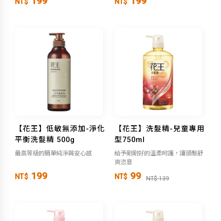
199
199
NT$
NT$
【花王】低敏無添加-淨化
【花王】洗髮精-兒童專用
平衡洗髮精 500g
型750ml
最高等級的簡單純淨與安心感
給予剛剛好的溫柔呵護，讓頭髮舒
爽恣意
199
99
NT$
NT$
NT$ 139