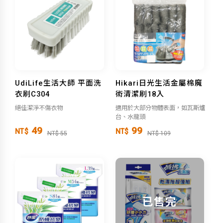
UdiLife生活大師 平面洗
Hikari日光生活金屬棉魔
衣刷C304
術清潔刷18入
絕佳潔淨不傷衣物
適用於大部分物體表面，如瓦斯爐
台、水龍頭
49
99
NT$
NT$
NT$ 55
NT$ 109
已售完