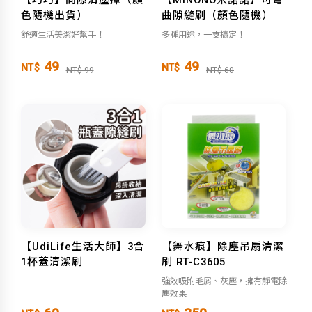
色隨機出貨）
曲隙縫刷（顏色隨機）
舒適生活美潔好幫手！
多種用途，一支搞定！
49
49
NT$
NT$
NT$ 99
NT$ 60
【UdiLife生活大師】3合
【舞水痕】除塵吊扇清潔
1杯蓋清潔刷
刷 RT-C3605
強效吸附毛屑、灰塵，擁有靜電除
塵效果