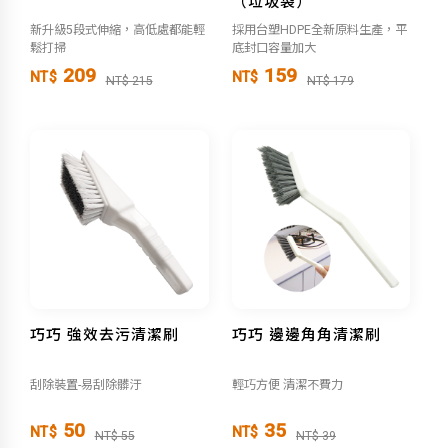
（垃圾袋）
新升級5段式伸縮，高低處都能輕
採用台塑HDPE全新原料生產，平
鬆打掃
底封口容量加大
209
159
NT$
NT$
NT$ 215
NT$ 179
巧巧 強效去污清潔刷
巧巧 邊邊角角清潔刷
刮除裝置-易刮除髒汙
輕巧方便 清潔不費力
50
35
NT$
NT$
NT$ 55
NT$ 39