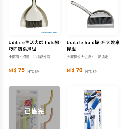
UdiLife生活大師 hold掃-
UdiLife hold掃-巧大嫂桌
巧四嫂桌掃組
掃組
小面積、細縫、凹槽都好清
大面積或大垃圾，一掃搞定
75
70
NT$
NT$
NT$ 89
NT$ 89
已售完