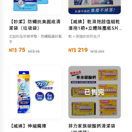
【妙潔】防蠅抗臭圓底清
【威拂】乾濕拖超值組乾
潔袋（垃圾袋）
溼拖1把+立體除塵紙5片/
包+濕拖巾清新花香5片/包
尤加利及茶樹萃取，防蠅驅蟲好幫
乾＋濕強效抓附去汙
手
75
219
NT$
NT$
NT$ 95
NT$ 259
已售完
【威拂】伸縮魔撢
菲力家族碳酸鈣清潔袋