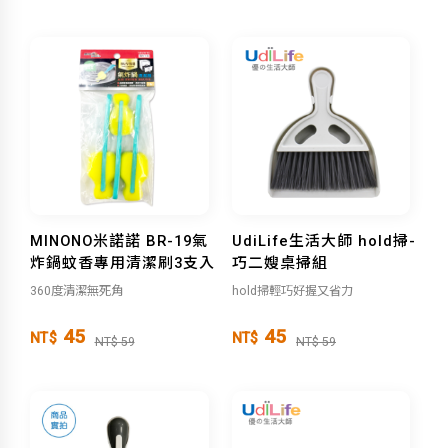
MINONO米諾諾 BR-19氣
UdiLife生活大師 hold掃-
炸鍋蚊香專用清潔刷3支入
巧二嫂桌掃組
360度清潔無死角
hold掃輕巧好握又省力
45
45
NT$
NT$
NT$ 59
NT$ 59