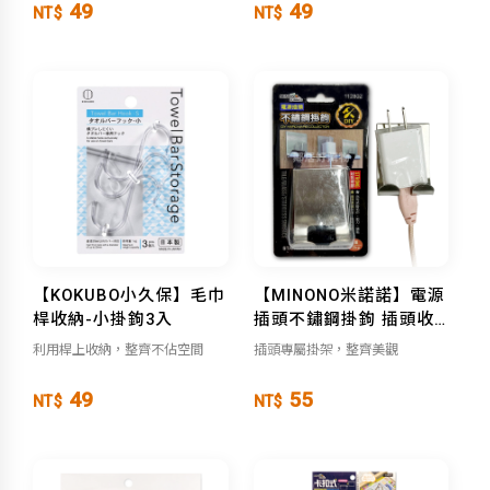
49
49
NT$
NT$
【KOKUBO小久保】毛巾
【MINONO米諾諾】電源
桿收納-小掛鉤3入
插頭不鏽鋼掛鉤 插頭收納
架
利用桿上收納，整齊不佔空間
插頭專屬掛架，整齊美觀
49
55
NT$
NT$