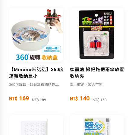
【Minono米諾諾】360度
家而適 掃把拖把雨傘放置
旋轉收納盒小
收納夾
360度旋轉，輕鬆拿取櫥櫃物品
牆上收納，放大空間
169
140
NT$
NT$
NT$ 189
NT$ 159