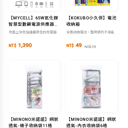
【MYCELL】65W氮化鎵
【KOKUBO小久保】電池
智慧型數顯電源供應器
收納箱
（附收納盒）
市面上快充協議最齊全的充電器
妥善收納電池，整齊排列不凌亂
1,390
49
NT$
NT$
NT$ 79
【MINONO米諾諾】網狀
【MINONO米諾諾】網狀
透氣-襪子收納袋11格
透氣-內衣收納袋6格