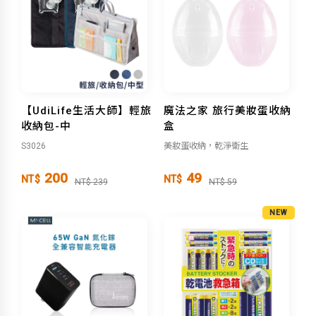
【UdiLife生活大師】輕旅
魔法之家 旅行美妝蛋收納
收納包-中
盒
S3026
美妝蛋收納，乾淨衛生
200
49
NT$
NT$
NT$ 239
NT$ 59
NEW