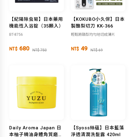
【紀陽除虫菊】日本藥用
【KOKUBO小久保】日本
機能性入浴錠（35顆入）
製酪梨切刀 KK-366
BT-8756
輕鬆將酪梨均勻地切成薄片
680
49
NT$
NT$
NT$ 750
NT$ 69
Daily Aroma Japan 日
【Syoss絲蘊】日本藍藻
本柚子精油身體角質磨砂
淨透清潤洗髮露 420ml