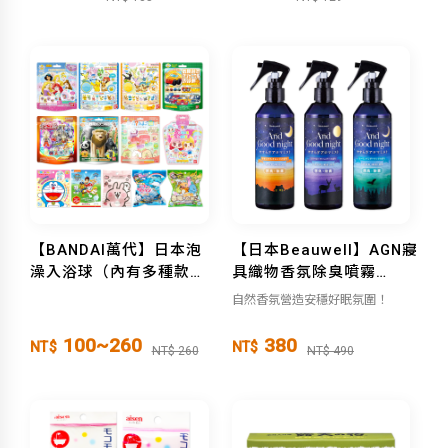
【BANDAI萬代】日本泡
【日本Beauwell】AGN寢
澡入浴球（內有多種款
具織物香氛除臭噴霧
式）泡澡球 沐浴球 入浴劑
285ml（舒鬆柑橘/舒眠薰
自然香氛營造安穩好眠氛圍！
衣草/療癒雪松）
100~260
380
NT$
NT$
NT$ 260
NT$ 490