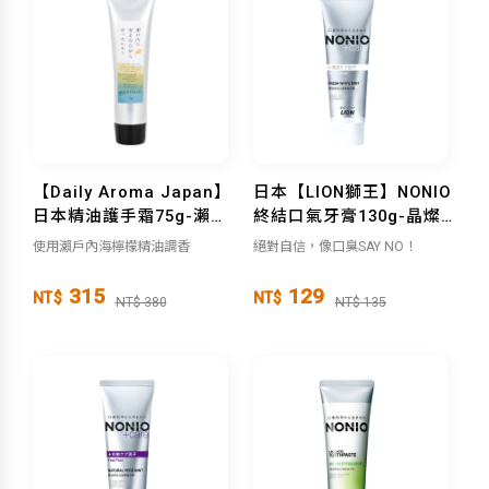
【Daily Aroma Japan】
日本【LION獅王】NONIO
日本精油護手霜75g-瀨戶
終結口氣牙膏130g-晶燦
內檸檬
亮白
使用瀨戶內海檸檬精油調香
絕對自信，像口臭SAY NO！
315
129
NT$
NT$
NT$ 380
NT$ 135