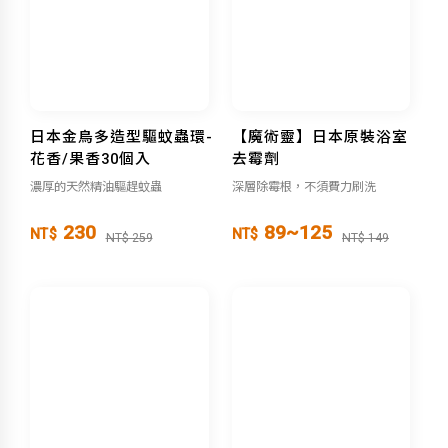
日本金鳥多造型驅蚊蟲環-
【魔術靈】日本原裝浴室
花香/果香30個入
去霉劑
濃厚的天然精油驅趕蚊蟲
深層除霉根，不須費力刷洗
230
89~125
NT$
NT$
NT$ 259
NT$ 149