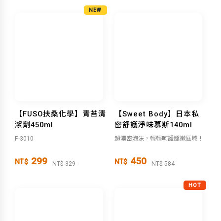
NEW
【FUSO扶桑化學】青苔清
【Sweet Body】日本私
潔劑450ml
密舒護淨味慕斯140ml
F-3010
超濃密泡沫，輕輕呵護嬌嫩區域！
299
450
NT$
NT$
NT$ 329
NT$ 584
HOT