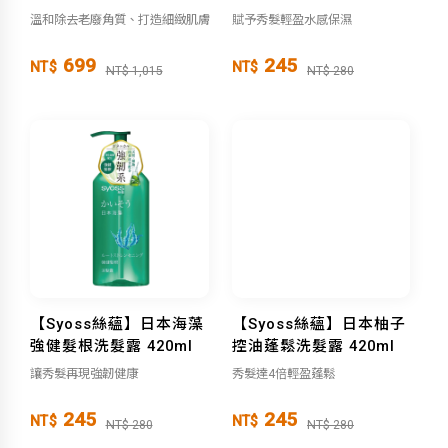
膏300g
溫和除去老廢角質、打造細緻肌膚
賦予秀髮輕盈水感保濕
699
245
NT$
NT$
NT$ 1,015
NT$ 280
【Syoss絲蘊】日本海藻
【Syoss絲蘊】日本柚子
強健髮根洗髮露 420ml
控油蓬鬆洗髮露 420ml
讓秀髮再現強韌健康
秀髮達4倍輕盈蓬鬆
245
245
NT$
NT$
NT$ 280
NT$ 280