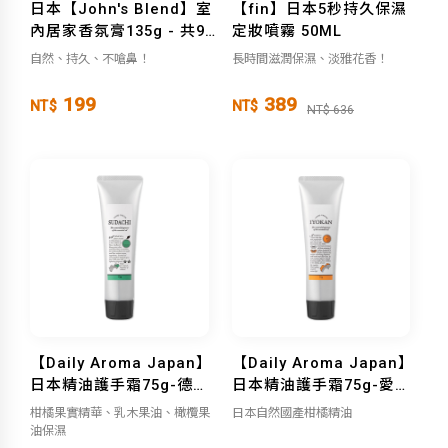
日本【John's Blend】室
【fin】日本5秒持久保濕
內居家香氛膏135g - 共9
定妝噴霧 50ML
款
自然、持久、不嗆鼻！
長時間滋潤保濕、淡雅花香！
199
389
NT$
NT$
NT$ 636
【Daily Aroma Japan】
【Daily Aroma Japan】
日本精油護手霜75g-德島
日本精油護手霜75g-愛媛/
縣酢橘
香川縣蜜柑
柑橘果實精華、乳木果油、橄欖果
日本自然國產柑橘精油
油保濕