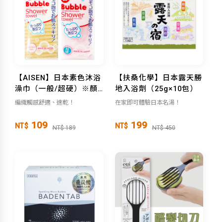
【AISEN】日本素色沐浴
【扶桑化學】日本露天勝
澡巾（一般/超硬）※顏色
地入浴劑（25g×10包）
隨機出貨
編織觸感舒適、速乾！
在家即可體驗日本名湯！
109
199
NT$
NT$
NT$ 189
NT$ 450